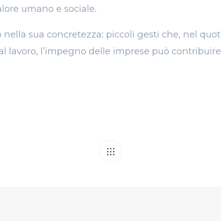
valore umano e sociale.
io nella sua concretezza: piccoli gesti che, nel quo
al lavoro, l’impegno delle imprese può contribuire
ICOLO
utomatica dei fusti
Ecocap’s prot
l
Europa: due appun
innovazione 