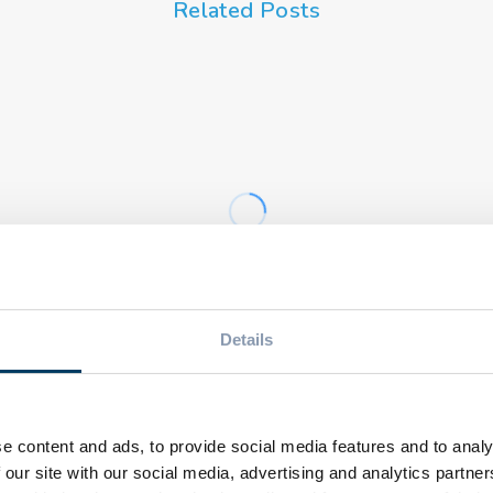
Related Posts
NEWS
Come scegliere il
keg ideale: qualità,
NE
sicurezza e
Foo
sostenibilità
pro
partono dalla
pac
sigillatura
ali
Details
e content and ads, to provide social media features and to analy
 our site with our social media, advertising and analytics partn