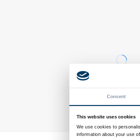
NEWS
TOPSYL
Packaging estivo:
perché la lattina
domina le occasioni
outdoor e punta
NEWS
sull’innovazione
Chiusura estiva
igienica
Ecocap’s 2026
Consent
This website uses cookies
We use cookies to personalis
information about your use of