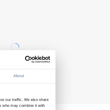
NEWS
TOPSYL
Packaging estivo:
WS
perché la lattina
dsyl apre nuove
domina le occasioni
spettive per il
outdoor e punta
kaging
sull’innovazione
mentare
igienica
About
se our traffic. We also share
ers who may combine it with