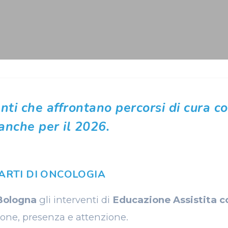
enti che affrontano percorsi di cura c
anche per il 2026.
ARTI DI ONCOLOGIA
 Bologna
gli interventi di
Educazione Assistita co
ione, presenza e attenzione.