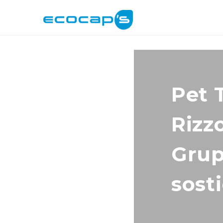
Pet 
Rizzo
Grup
sost