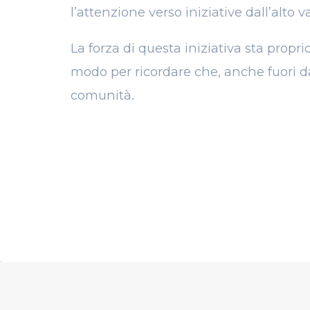
l’attenzione verso iniziative dall’alto 
La forza di questa iniziativa sta propr
modo per ricordare che, anche fuori d
comunità.
PREVIOUS ART
Chiusura a
con kegsy