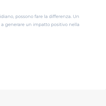
tidiano, possono fare la differenza. Un
 a generare un impatto positivo nella
NEXT ARTICOLO
agonista in
tamenti tra
e packaging