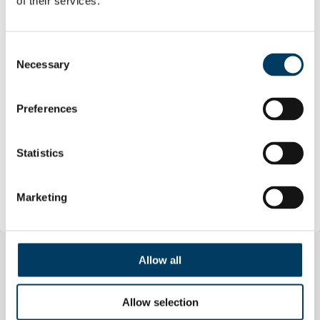
of their services.
e stringere nuove collaborazioni; dall’altra,
contribuire al dibattito su soluzioni
Consent
tecnologiche sostenibili, indispensabili per
Necessary
Selection
affrontare le sfide del futuro.
Preferences
Statistics
Marketing
Allow all
Related Posts
Allow selection