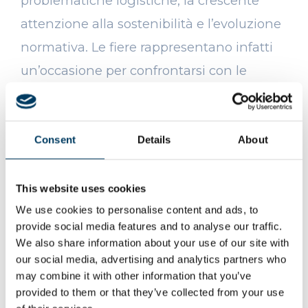
problematiche logistiche, la crescente
attenzione alla sostenibilità e l’evoluzione
normativa. Le fiere rappresentano infatti
un’occasione per confrontarsi con le
criticità del settore, come l’aumento dei
costi delle materie prime e la necessità di
innovazioni in ambito green per
Consent
Details
About
rispondere alle richieste di un mercato
sempre più orientato verso il rispetto
This website uses cookies
dell’ambiente.
We use cookies to personalise content and ads, to
provide social media features and to analyse our traffic.
We also share information about your use of our site with
L’obiettivo di
Ecocap’s
sarà dunque
our social media, advertising and analytics partners who
duplice: da una parte, consolidare il
may combine it with other information that you’ve
proprio network di partner internazionali
provided to them or that they’ve collected from your use