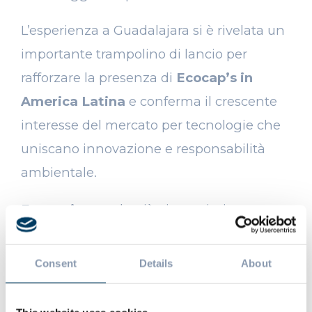
L’esperienza a Guadalajara si è rivelata un
importante trampolino di lancio per
rafforzare la presenza di
Ecocap’s in
America Latina
e conferma il crescente
interesse del mercato per tecnologie che
uniscano innovazione e responsabilità
ambientale.
Ecocap’s
guarda già ai prossimi
appuntamenti internazionali, con la
certezza che il futuro del packaging passa
Consent
Details
About
(anche) dal Messico.