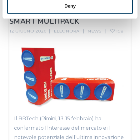
Deny
Successo a Rimini per il nuovo
SMART MULTIPACK
12 GIUGNO 2020
ELEONORA
NEWS
198
Il BBTech (Rimini, 13-15 febbraio) ha
confermato l’interesse del mercato e il
notevole potenziale dell’ultima innovazione