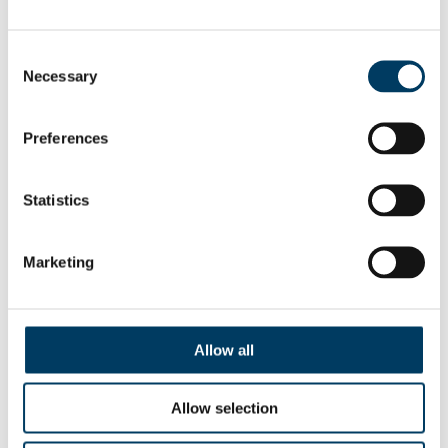
Ecocap’s sulla TV spagnola Canal 5
15 LUGLIO 2020
ELEONORA
NEWS
229
Consent
Necessary
Selection
Preferences
Statistics
Marketing
Allow all
Read more
Allow selection