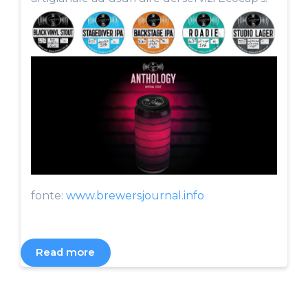
fonte:
www.brewersjournal.info
Read more