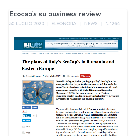
Ecocap’s su business review
30 LUGLIO 2020
ELEONORA
NEWS
264