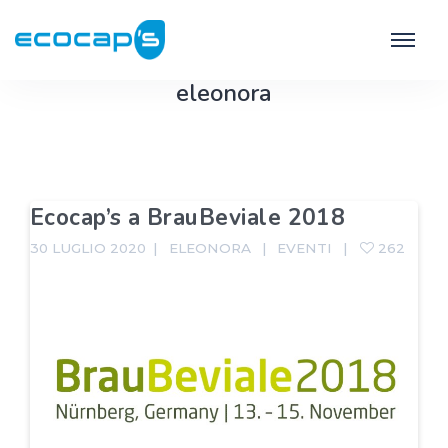
eleonora
Ecocap’s a BrauBeviale 2018
30 LUGLIO 2020
ELEONORA
EVENTI
262