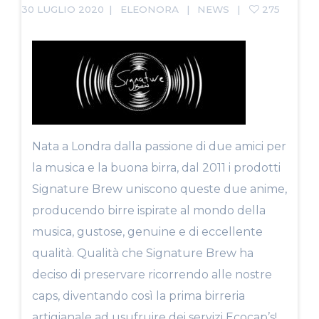
30 LUGLIO 2020
ELEONORA
NEWS
275
Nata a Londra dalla passione di due amici per
la musica e la buona birra, dal 2011 i prodotti
Signature Brew uniscono queste due anime,
producendo birre ispirate al mondo della
musica, gustose, genuine e di eccellente
qualità. Qualità che Signature Brew ha
deciso di preservare ricorrendo alle nostre
caps, diventando così la prima birreria
artigianale ad usufruire dei servizi Ecocap’s!