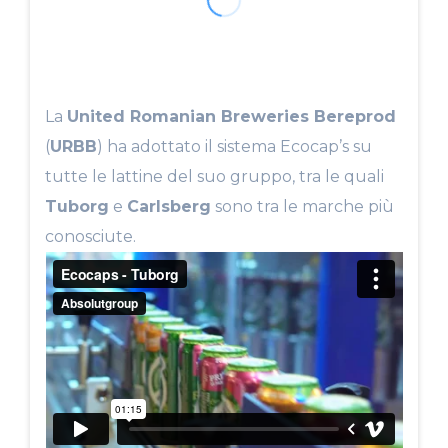
La
United Romanian Breweries Bereprod
(
URBB
) ha adottato il sistema Ecocap’s su
tutte le lattine del suo gruppo, tra le quali
Tuborg
e
Carlsberg
sono tra le marche più
conosciute.